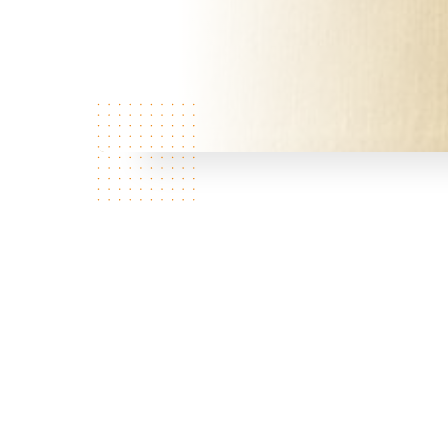
Über uns
L
à
s
p