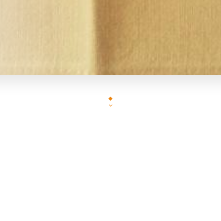
e Basilic est un très joli et vieux restaurant du quartier des Abb
 poutres apparentes et couvert de lierre sur un angle de rue, il co
ecteur de la rue Lepic. A l'intérieur, déco tout en bois sombre, f
lutôt chic et romantique. La nourriture, typiquement française, y 