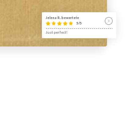
Jelena R. bewertete
5/5
Just perfect!
esses. Situé dans un tout petit immeuble
nfère un certain cachet à tout ce
açon château médiéval, et ambiance
est très bonne, exceptionnelle.