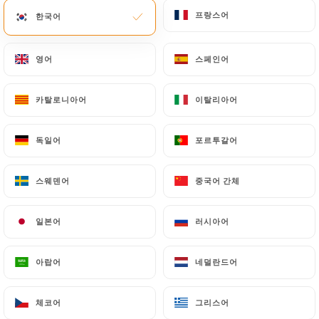
프랑스어
프랑스어
한국어
한국어
영어
영어
스페인어
스페인어
카탈로니아어
카탈로니아어
이탈리아어
이탈리아어
독일어
독일어
포르투갈어
포르투갈어
스웨덴어
스웨덴어
중국어 간체
중국어 간체
일본어
일본어
러시아어
러시아어
아랍어
아랍어
네덜란드어
네덜란드어
체코어
체코어
그리스어
그리스어